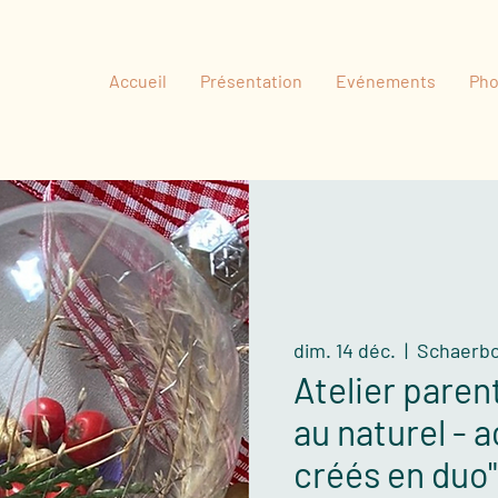
Accueil
Présentation
Evénements
Pho
dim. 14 déc.
  |  
Schaerb
Atelier paren
au naturel - 
créés en duo"