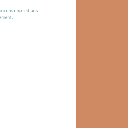
ie à des décorations 
rement.