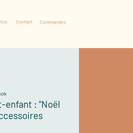
tos
Contact
Commandes
ook
t-enfant : "Noël
accessoires