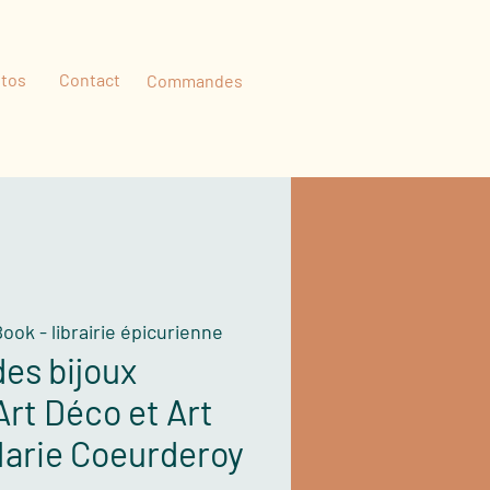
tos
Contact
Commandes
ok - librairie épicurienne
es bijoux
Art Déco et Art
arie Coeurderoy