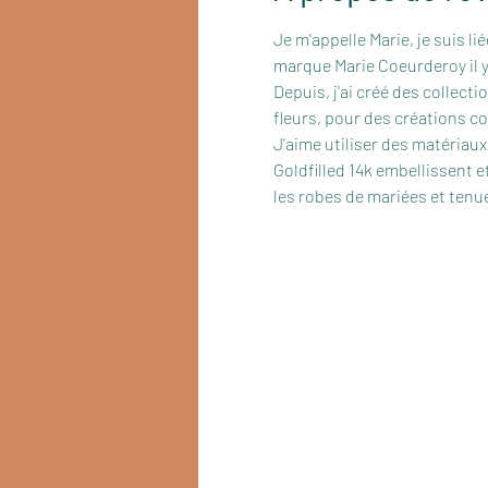
Je m'appelle Marie, je suis lié
marque Marie Coeurderoy il y
Depuis, j'ai créé des collect
fleurs, pour des créations c
J'aime utiliser des matériaux
Goldfilled 14k embellissent et
les robes de mariées et tenue