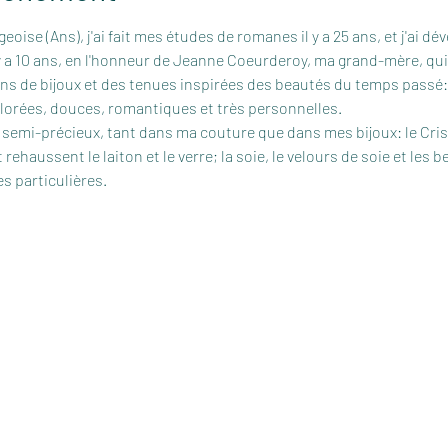
geoise (Ans), j'ai fait mes études de romanes il y a 25 ans, et j'ai d
 a 10 ans, en l'honneur de Jeanne Coeurderoy, ma grand-mère, qui 
ions de bijoux et des tenues inspirées des beautés du temps passé: l
olorées, douces, romantiques et très personnelles.
 semi-précieux, tant dans ma couture que dans mes bijoux: le Crista
 rehaussent le laiton et le verre; la soie, le velours de soie et les b
s particulières.