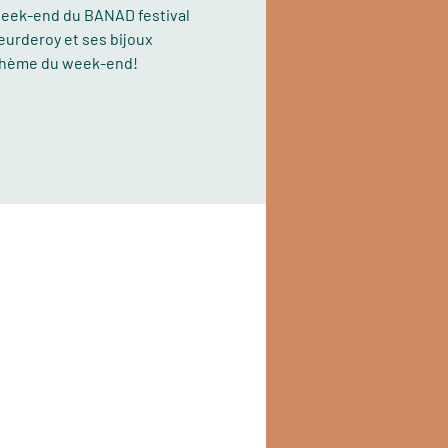
week-end du BANAD festival
eurderoy et ses bijoux
thème du week-end!