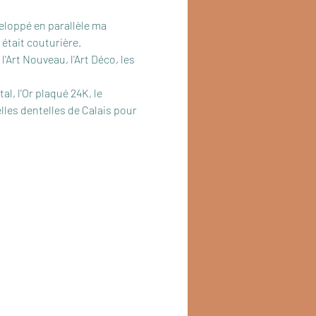
éveloppé en parallèle ma 
était couturière.
'Art Nouveau, l'Art Déco, les 
l, l'Or plaqué 24K, le 
elles dentelles de Calais pour 