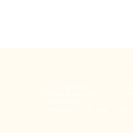
Tél : +32 (0)491- 26.69.72
91 a
Mail : info@schaerbook.be
1030
Mardi : 12h - 18h30
Mercredi au samedi : 10h - 18h30
Libr