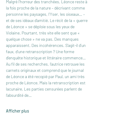
Malgré l’horreur des tranchées, Léonce reste à 
la fois proche de la nature – décrivant comme 
personne les paysages, l’Yser, les oiseaux… – 
et de ses idéaux d’amitié. Le récit de la « guerre 
de Léonce » se déploie sous les yeux de 
Violaine. Pourtant, très vite elle sent que « 
quelque chose » ne va pas. Des manques 
apparaissent. Des incohérences. S’agit-il d’un 
faux, d’une retranscription ? Une forme 
d’enquête historique et littéraire commence…
Au fil de ses recherches, l’autrice retrouve les 
carnets originaux et comprend que le journal 
de Léonce a été recopié par Paul, un ami très 
proche de Léonce. Mais la retranscription est 
lacunaire. Les parties censurées parlent de 
l’absurdité de…
Afficher plus