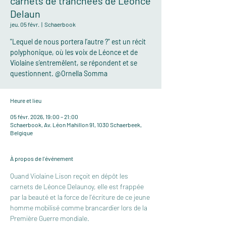
carnets de tranchées de Léonce
Delaun
jeu. 05 févr.
  |  
Schaerbook
"Lequel de nous portera l’autre ?" est un récit
polyphonique, où les voix de Léonce et de
Violaine s’entremêlent, se répondent et se
questionnent. @Ornella Somma
Heure et lieu
05 févr. 2026, 19:00 – 21:00
Schaerbook, Av. Léon Mahillon 91, 1030 Schaerbeek,
Belgique
À propos de l'événement
Quand Violaine Lison reçoit en dépôt les 
carnets de Léonce Delaunoy, elle est frappée 
par la beauté et la force de l’écriture de ce jeune 
homme mobilisé comme brancardier lors de la 
Première Guerre mondiale.