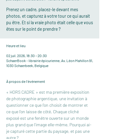
Prenez un cadre, placez-le devant mes
photos, et capturez à votre tour ce qui aurait
pu être. Et si la vraie photo était celle que vous
êtes sur le point de prendre ?
Heure et lieu
02 juil. 2026, 18:30 – 20:30
SchaerBook - librairie épicurienne, Av. Léon Mahillon 91,
1030 Schaerbeek, Belgique
À propos de l'événement
« HORS CADRE » est ma première exposition 
de photographie argentique, une invitation à 
questionner ce que l’on choisit de montrer et 
ce que l’on laisse de côté. Chaque cliché 
exposé est une fenêtre ouverte sur un monde 
plus grand que l’image elle-même. Pourquoi ai-
je capturé cette partie du paysage, et pas une 
autre ? 